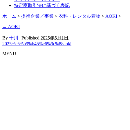
特定商取引法に基づく表記
ホーム
>
提携企業／事業
>
衣料・レンタル着物
>
AOKI
>
←
AOKI
By
十川
|
Published
2025年5月1日
2025%e5%b9%b45%e6%9c%88aoki
MENU