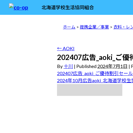
北海道学校生活協同組合
ホーム
>
提携企業／事業
>
衣料・レ
←
AOKI
202407広告_aoki_ご
By
十川
|
Published
2024年7月1日
|
F
202407広告_aoki_ご優待割引セール
2024年10月広告aoki_北海道学校生