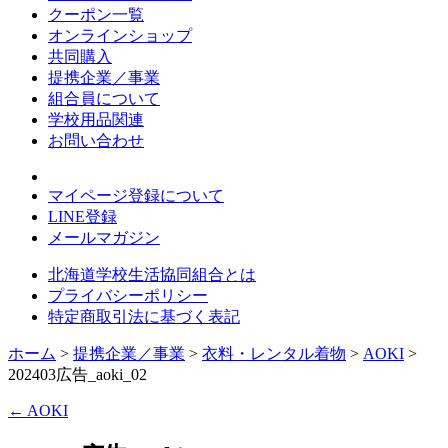
クーポン一覧
オンラインショップ
共同購入
提携企業／事業
組合員について
学校用品関連
お問い合わせ
マイページ登録について
LINE登録
メールマガジン
北海道学校生活協同組合とは
プライバシーポリシー
特定商取引法に基づく表記
ホーム
>
提携企業／事業
>
衣料・レンタル着物
>
AOKI
>
202403広告_aoki_02
←
AOKI