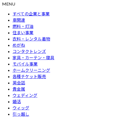
MENU
すべての企業と事業
車関連
燃料・灯油
住まい事業
衣料・レンタル着物
めがね
コンタクトレンズ
家具・カーテン・寝具
モバイル事業
ホームクリーニング
各種チケット販売
英会話
貴金属
ウェディング
婚活
ウィッグ
引っ越し