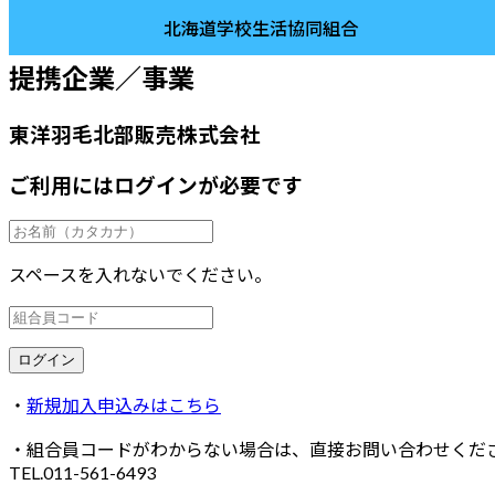
ホーム
>
提携企業／事業
>
家具・カーテン・寝具
> 東洋羽毛
北海道学校生活協同組合
提携企業／事業
東洋羽毛北部販売株式会社
ご利用にはログインが必要です
スペースを入れないでください。
・
新規加入申込みはこちら
・組合員コードがわからない場合は、直接お問い合わせくだ
TEL.011-561-6493