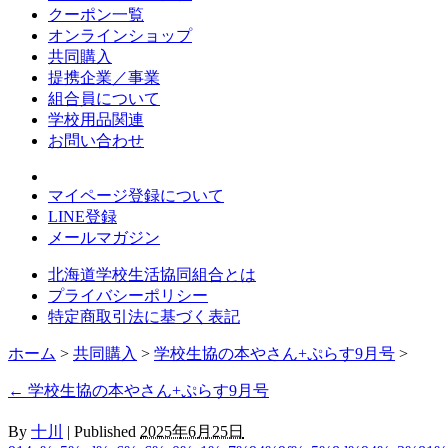
クーポン一覧
オンラインショップ
共同購入
提携企業／事業
組合員について
学校用品関連
お問い合わせ
マイページ登録について
LINE登録
メールマガジン
北海道学校生活協同組合とは
プライバシーポリシー
特定商取引法に基づく表記
ホーム
>
共同購入
>
学校生協の本やさん+ぷらす9月号
>
←
学校生協の本やさん+ぷらす9月号
By
十川
|
Published
2025年6月25日