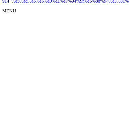
914_%e5%ad%a6%e6%a0%a1%e7%94%9f%e5%8d%94%e3%81
MENU