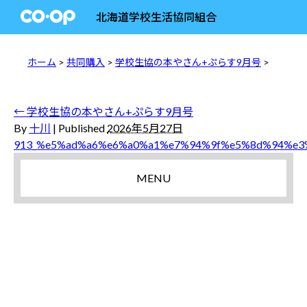
北海道学校生活協同組合
ホーム
>
共同購入
>
学校生協の本やさん+ぷらす9月号
>
←
学校生協の本やさん+ぷらす9月号
By
十川
|
Published
2026年5月27日
913_%e5%ad%a6%e6%a0%a1%e7%94%9f%e5%8d%94%e
MENU