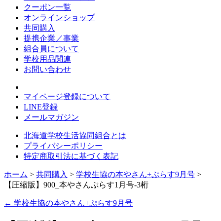
クーポン一覧
オンラインショップ
共同購入
提携企業／事業
組合員について
学校用品関連
お問い合わせ
マイページ登録について
LINE登録
メールマガジン
北海道学校生活協同組合とは
プライバシーポリシー
特定商取引法に基づく表記
ホーム
>
共同購入
>
学校生協の本やさん+ぷらす9月号
>
【圧縮版】900_本やさんぷらす1月号-3桁
←
学校生協の本やさん+ぷらす9月号