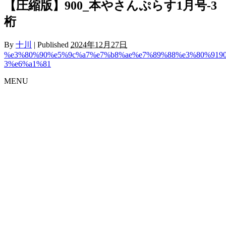
【圧縮版】900_本やさんぷらす1月号-3
桁
By
十川
|
Published
2024年12月27日
%e3%80%90%e5%9c%a7%e7%b8%ae%e7%89%88%e3%80%919
3%e6%a1%81
MENU