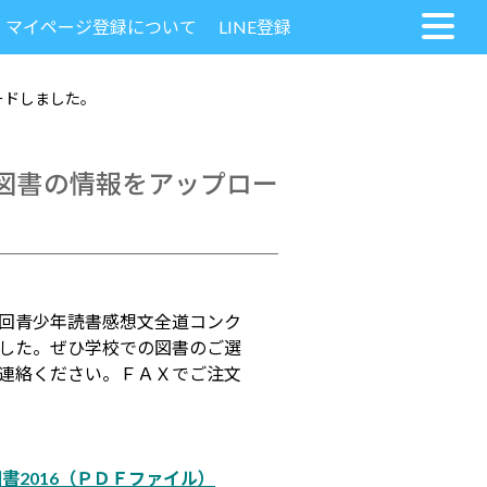
マイページ登録について
LINE登録
ードしました。
図書の情報をアップロー
回青少年読書感想文全道コンク
した。ぜひ学校での図書のご選
連絡ください。ＦＡＸでご注文
書2016
（ＰＤＦファイル）