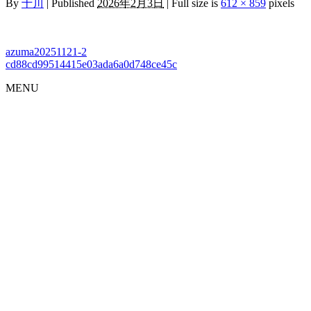
By
十川
|
Published
2026年2月3日
|
Full size is
612 × 859
pixels
azuma20251121-2
cd88cd99514415e03ada6a0d748ce45c
MENU