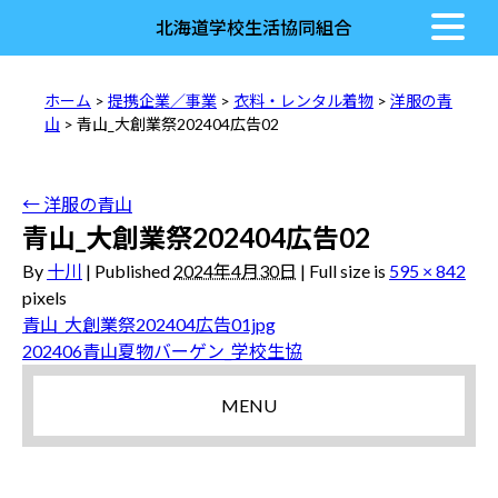
北海道学校生活協同組合
ホーム
>
提携企業／事業
>
衣料・レンタル着物
>
洋服の青
山
> 青山_大創業祭202404広告02
←
洋服の青山
青山_大創業祭202404広告02
By
十川
|
Published
2024年4月30日
|
Full size is
595 × 842
pixels
青山_大創業祭202404広告01jpg
202406青山夏物バーゲン_学校生協
MENU