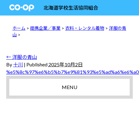
北海道学校生活協同組合
ホーム
>
提携企業／事業
>
衣料・レンタル着物
>
洋服の青
山
>
←
洋服の青山
By
十川
|
Published
2025年10月2日
%e5%8c%97%e6%b5%b7%e9%81%93%e5%ad%a6%e6%a0
MENU