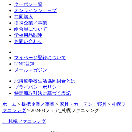
クーポン一覧
オンラインショップ
共同購入
提携企業／事業
組合員について
学校用品関連
お問い合わせ
マイページ登録について
LINE登録
メールマガジン
北海道学校生活協同組合とは
プライバシーポリシー
特定商取引法に基づく表記
ホーム
>
提携企業／事業
>
家具・カーテン・寝具
>
札幌フ
ァニシング
> 202403フェア_札幌ファニシング
←
札幌ファニシング