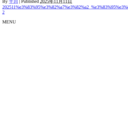
By
十川
|
Published
2025年11月11日
202511%e3%83%95%e3%82%a7%e3%82%a2_%e3%83%95%e3%
2
MENU