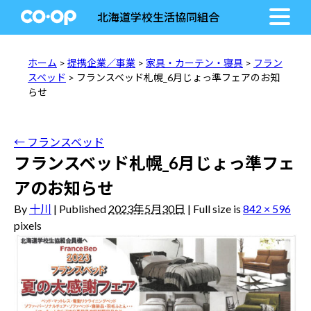
北海道学校生活協同組合
ホーム
>
提携企業／事業
>
家具・カーテン・寝具
>
フラン
スベッド
> フランスベッド札幌_6月じょっ準フェアのお知
らせ
←
フランスベッド
フランスベッド札幌_6月じょっ準フェ
アのお知らせ
By
十川
|
Published
2023年5月30日
|
Full size is
842 × 596
pixels