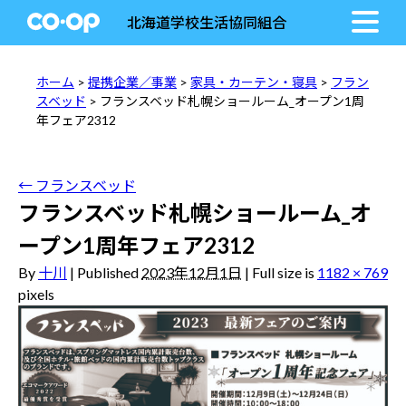
北海道学校生活協同組合
ホーム
>
提携企業／事業
>
家具・カーテン・寝具
>
フラン
スベッド
> フランスベッド札幌ショールーム_オープン1周
年フェア2312
←
フランスベッド
フランスベッド札幌ショールーム_オ
ープン1周年フェア2312
By
十川
|
Published
2023年12月1日
|
Full size is
1182 × 769
pixels