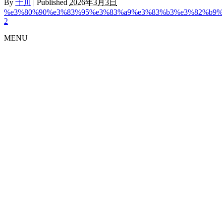
By
十川
|
Published
2026年3月3日
%e3%80%90%e3%83%95%e3%83%a9%e3%83%b3%e3%82%b9%
2
MENU