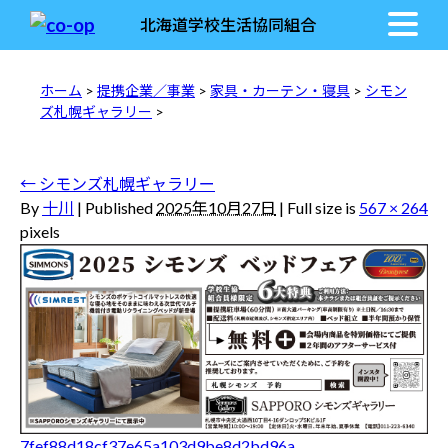
北海道学校生活協同組合
ホーム
>
提携企業／事業
>
家具・カーテン・寝具
>
シモン
ズ札幌ギャラリー
>
←
シモンズ札幌ギャラリー
By
十川
|
Published
2025年10月27日
|
Full size is
567 × 264
pixels
7fef88d18cf37e65a103d9be8d2bd96a