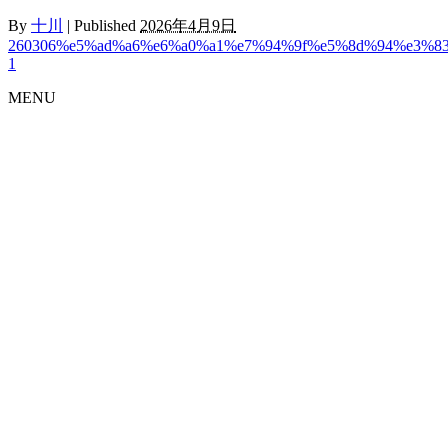
By
十川
|
Published
2026年4月9日
260306%e5%ad%a6%e6%a0%a1%e7%94%9f%e5%8d%94%e3%8
1
MENU