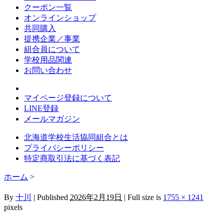
クーポン一覧
オンラインショップ
共同購入
提携企業／事業
組合員について
学校用品関連
お問い合わせ
マイページ登録について
LINE登録
メールマガジン
北海道学校生活協同組合とは
プライバシーポリシー
特定商取引法に基づく表記
ホーム
>
By
十川
|
Published
2026年2月19日
|
Full size is
1755 × 1241
pixels