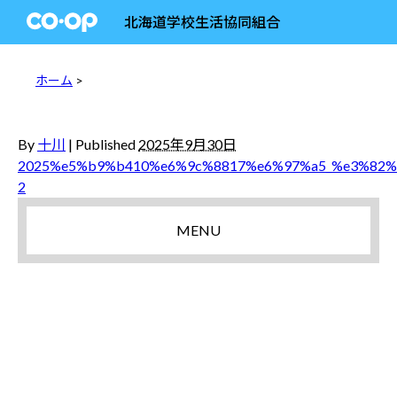
北海道学校生活協同組合
ホーム
>
By
十川
|
Published
2025年9月30日
2025%e5%b9%b410%e6%9c%8817%e6%97%a5_%e3%82
2
MENU