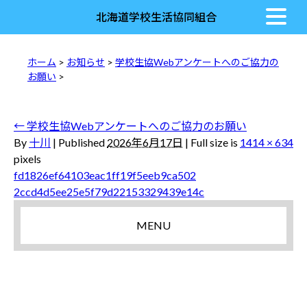
北海道学校生活協同組合
ホーム
>
お知らせ
>
学校生協Webアンケートへのご協力の
お願い
>
←
学校生協Webアンケートへのご協力のお願い
By
十川
|
Published
2026年6月17日
|
Full size is
1414 × 634
pixels
fd1826ef64103eac1ff19f5eeb9ca502
2ccd4d5ee25e5f79d22153329439e14c
MENU