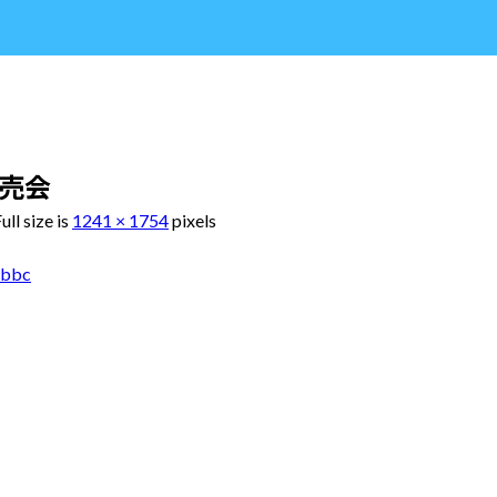
販売会
ull size is
1241 × 1754
pixels
abbc