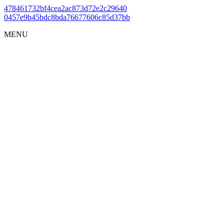
478461732bf4cea2ac873d72e2c29640
0457e9b45bdc8bda76677606c85d37bb
MENU