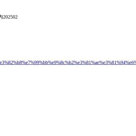
02502
3%82%b8%e7%99%bb%e9%8c%b2%e3%81%ae%e3%81%94%e6%