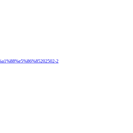
a1%88%e5%86%85202502-2