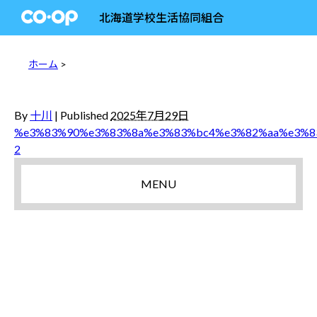
北海道学校生活協同組合
ホーム
>
By
十川
|
Published
2025年7月29日
%e3%83%90%e3%83%8a%e3%83%bc4%e3%82%aa%e3%8
2
MENU