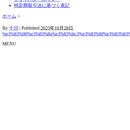
特定商取引法に基づく表記
ホーム
>
By
十川
|
Published
2025年10月28日
%e3%83%90%e3%83%8a%e3%83%bc3%e3%83%8f%e3%83%83%
MENU