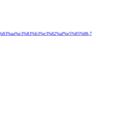
%83%aa%e3%83%b3%e3%82%af%e5%85%88-7