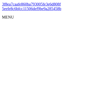
3f8ea7caafe860ba793005fe3e6d808f
5eefe8c6bfcc11506def9be9a285458b
MENU