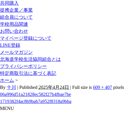
共同購入
提携企業／事業
組合員について
学校用品関連
お問い合わせ
マイページ登録について
LINE登録
メールマガジン
北海道学校生活協同組合とは
プライバシーポリシー
特定商取引法に基づく表記
ホーム
>
By
十川
|
Published
2025年4月24日
|
Full size is
609 × 407
pixels
06a996d51a21828ec582f27b4fbae7be
1719382f4ac8b9bab7a952f8318a9bba
MENU