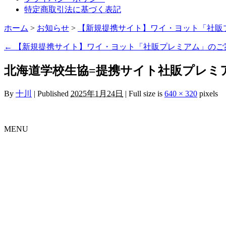
特定商取引法に基づく表記
ホーム
>
お知らせ
>
【新規提携サイト】ワイ・ヨット「社販
←
【新規提携サイト】ワイ・ヨット「社販プレミアム」のご
北海道学校生協=提携サイト社販プレミ
By
十川
|
Published
2025年1月24日
|
Full size is
640 × 320
pixels
MENU